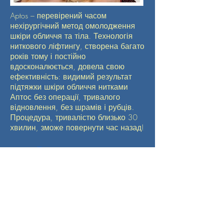
Aptos – перевірений часом
нехірургічний метод омолодження
шкіри обличчя та тіла. Технологія
ниткового ліфтингу, створена багато
років тому і постійно
вдосконалюється, довела свою
ефективність: видимий результат
підтяжки шкіри обличчя нитками
Аптос без операції, тривалого
відновлення, без шрамів і рубців.
Процедура, тривалістю близько 30
хвилин, зможе повернути час назад!