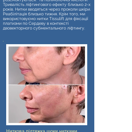
Тривалість ліфтингового ефекту близько 2-х
років. Нитки вводяться через проколи шкіри.
Реабілітація близько тижня. Крім того, ми
використовуємо нитки Tissulift для фіксації
платизми по Сердеву в контексті
двовекторного субментального ліфтингу.
Ниткова підтяжка щоки нитками