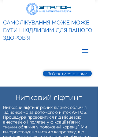
САМОЛІКУВАННЯ МОЖЕ МОЖЕ
БУТИ ШКІДЛИВИМ ДЛЯ ВАШОГО
ЗДОРОВʼЯ
Зв'язатися з нами
Нитковий ліфтинг
Нитковий ліфтинг різних ділянок обличчя
здійснюємо за допомогою ниток APTOS.
Процедура проводитися під місцевою
анестезією і полягає у фіксації м'яких
тканин обличчя у положенні корекції. Ми
використовуємо нитки з капролаку, що
розсмоктуються.
та полімолочної кислоти.