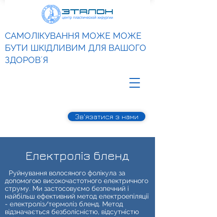
САМОЛІКУВАННЯ МОЖЕ МОЖЕ
БУТИ ШКІДЛИВИМ ДЛЯ ВАШОГО
ЗДОРОВʼЯ
Зв'язатися з нами
Електроліз бленд
Руйнування волосяного фолікула за
допомогою високочастотного електричного
струму. Ми застосовуємо безпечний і
найбільш ефективний метод електроепіляції
- електроліз/термоліз бленд. Метод
відзначається безболісністю, відсутністю