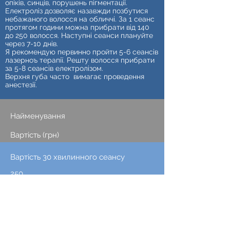
опіків, синців, порушень пігментації.
Електроліз дозволяє назавжди позбутися
небажаного волосся на обличчі. За 1 сеанс
протягом години можна прибрати від 140
до 250 волосся. Наступні сеанси плануйте
через 7-10 днів.
Я рекомендую первинно пройти 5-6 сеансів
лазерноъ терапії. Решту волосся прибрати
за 5-8 сеансів електролізом.
Верхня губа часто вимагає проведення
анестезії.
Найменування
Вартість (грн)
Вартість 30 хвилинного сеансу
250
Стомат-анестезія верхньої губи
80