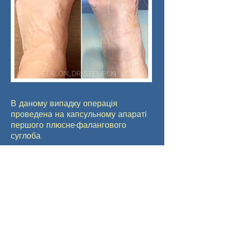
⠀
В даному випадку операція
проведена на капсульному апараті
першого плюсне-фалангового
суглоба.
⠀
Обмеження навантажень - один
місяць. Ходити можна вже
наступного дня, але без
навантаження на передній відділ
стопи та з використанням тростини.
⠀
💶Вартість операції на одній нозі