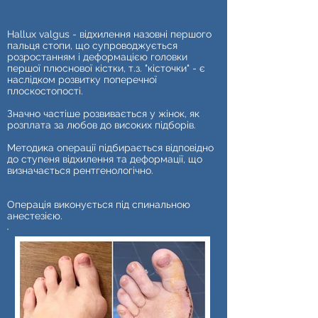
Hallux valgus - відхилення назовні першого
пальця стопи, що супроводжується
розростанням і деформацією головки
першої плюснової кістки, т.з. "кісточки" - є
наслідком розвитку поперечної
плоскостопості.
⠀
Значно частіше розвивається у жінок, як
розплата за любов до високих підборів.
⠀
Методика операції підбирається відповідно
до ступеня відхилення та деформації, що
визначається рентгенологічно.
⠀
Операція виконується під спинальною
анестезією.