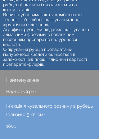
рубцевої тканини і визначається на
консультації.
Великі рубці вимагають комбінованої
терапії - ін'єкційної, шліфування, іноді
хірургічного вісічення,
Атрофічні рубці ми піддаємо шліфуванню
алмазними фрезами, з подальшим
введенням препаратів гіалуронової
кислоти.
Філірування рубців препаратами
гіалуронової кислоти оцінюється в
залежності від площі, глибини і вартості
препаратів-філерів.
Найменування
Вартість (грн)
Ін'єкція лікувального розчину в рубець
(близько 5 кв. см)
1800