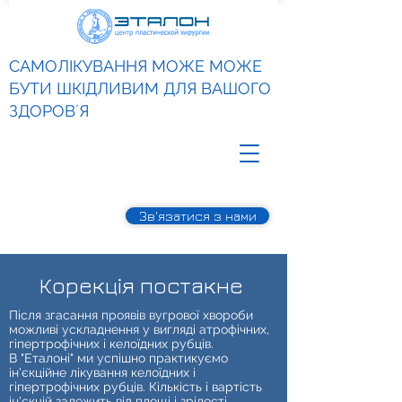
САМОЛІКУВАННЯ МОЖЕ МОЖЕ
БУТИ ШКІДЛИВИМ ДЛЯ ВАШОГО
ЗДОРОВʼЯ
Зв'язатися з нами
Корекція постакне
Після згасання проявів вугрової хвороби
можливі ускладнення у вигляді атрофічних,
гіпертрофічних і келоїдних рубців.
В "Еталоні" ми успішно практикуємо
ін'єкційне лікування келоїдних і
гіпертрофічних рубців. Кількість і вартість
ін'єкцій залежить від площі і зрілості